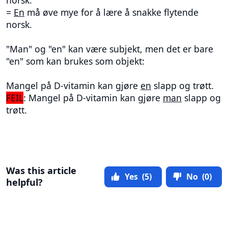
norsk.
=
En
må øve mye for å lære å snakke flytende
norsk.
"Man" og "en" kan være subjekt, men det er bare
"en" som kan brukes som objekt:
Mangel på D-vitamin kan gjøre
en
slapp og trøtt.
FEIL
: Mangel på D-vitamin kan gjøre
man
slapp og
trøtt.
Was this article
Yes
(5)
No
(0)
helpful?