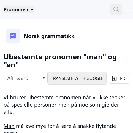
Pronomen
Close
Sea
Norsk grammatikk
Ubestemte pronomen "man" og
"en"
Select langauges
Afrikaans
PDF
Vi bruker ubestemte pronomen når vi ikke tenker
på spesielle personer, men på noe som gjelder
alle.
Man
må øve mye for å lære å snakke flytende