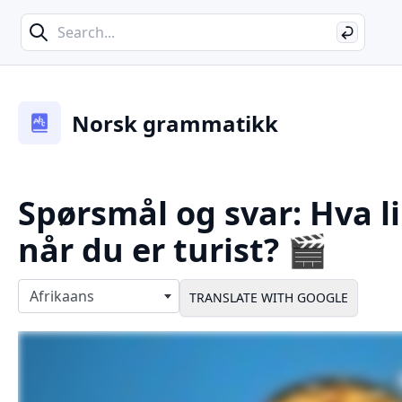
Search
Search
Norsk grammatikk
Spørsmål og svar: Hva li
når du er turist? 🎬
Select langauges
Afrikaans