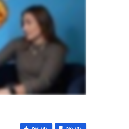
Yes
(4)
No
(0)