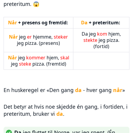
preteritum. 😱
Når
+ presens og fremtid:
Da
+ preteritum:
Da jeg
kom
hjem,
Når
jeg
er
hjemme,
steker
stekte
jeg pizza.
jeg pizza. (presens)
(fortid)
Når
jeg
kommer
hjem,
skal
jeg
steke
pizza. (fremtid)
En huskeregel er «Den gang
da
- hver gang
når
»
Det betyr at hvis noe skjedde én gang, i fortiden, i
preteritum, bruker vi
da
.
Da
jeg flyttet til Norge, var jeg spent. (Én