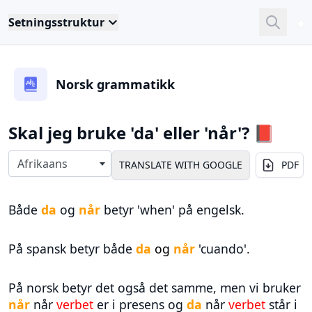
Setningsstruktur
Close
Sea
Norsk grammatikk
Skal jeg bruke 'da' eller 'når'? 📕
Select langauges
Afrikaans
PDF
Både
da
og
når
betyr 'when' på engelsk.
På spansk betyr både
da
og
når
'cuando'.
På norsk betyr det også det samme, men vi bruker
når
når
verbet
er i presens og
da
når
verbet
står i