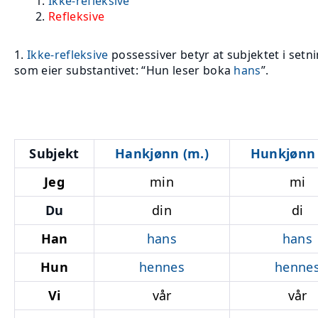
Ikke-refleksive
Refleksive
1.
Ikke-refleksive
possessiver
betyr at subjektet i set
som eier substantivet: “Hun leser boka
hans
”.
Subjekt
Hankjønn (m.)
Hunkjønn (
Jeg
min
mi
Du
din
di
Han
hans
hans
Hun
hennes
henne
Vi
vår
vår