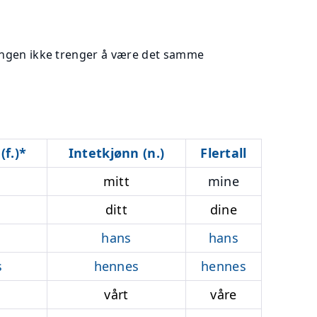
ningen ikke trenger å være det samme
f.)*
Intetkjønn (n.)
Flertall
mitt
mine
ditt
dine
hans
hans
s
hennes
hennes
vårt
våre