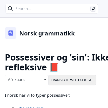
Search
Search
Norsk grammatikk
Possessiver og 'sin': Ikk
refleksive 📕
Select langauges
Afrikaans
I norsk har vi to typer possessiver: