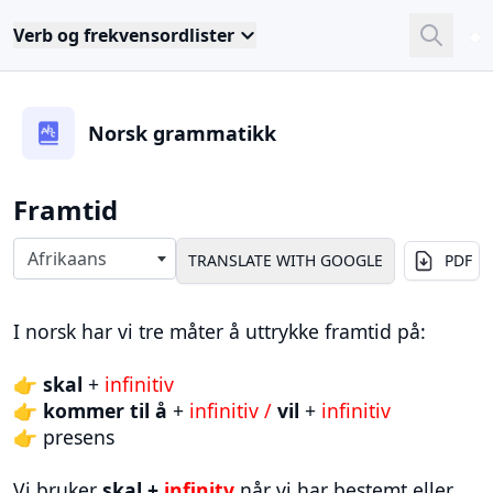
Verb og frekvensordlister
Close
Sea
Norsk grammatikk
Framtid
Select langauges
Afrikaans
PDF
I norsk har vi tre måter å uttrykke framtid på:
👉
skal
+
infinitiv
👉
kommer til å
+
infinitiv /
vil
+
infinitiv
👉 presens
Vi bruker
skal +
infinitv
når vi har bestemt eller