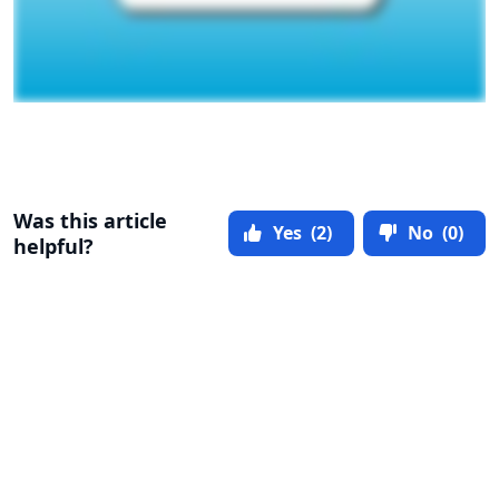
Was this article
Yes
(2)
No
(0)
helpful?