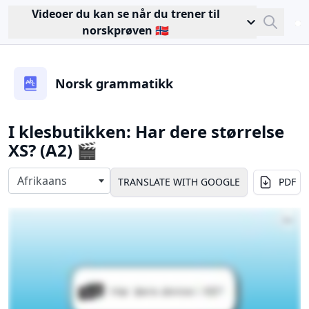
Videoer du kan se når du trener til
Close
norskprøven 🇳🇴
Sea
Norsk grammatikk
I klesbutikken: Har dere størrelse
XS? (A2) 🎬
Select langauges
Afrikaans
PDF