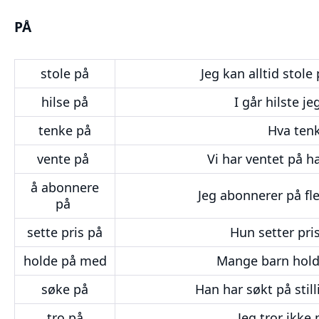
PÅ
stole på
Jeg kan alltid stol
hilse på
I går hilste j
tenke på
Hva ten
vente på
Vi har ventet på h
å abonnere
Jeg abonnerer på fl
på
sette pris på
Hun setter pri
holde på med
Mange barn hold
søke på
Han har søkt på sti
tro på
Jeg tror ikke 