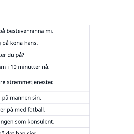
e på bestevenninna mi.
eg på kona hans.
ker du på?
am i 10 minutter nå.
ere strømmetjenester.
s på mannen sin.
er på med fotball.
llingen som konsulent.
på det han sier.