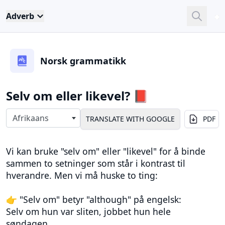
Adverb
Close
Sea
Norsk grammatikk
Selv om eller likevel? 📕
Select langauges
Afrikaans
PDF
Vi kan bruke "selv om" eller "likevel" for å binde
sammen to setninger som står i kontrast til
hverandre. Men vi må huske to ting:
👉 "Selv om" betyr "although" på engelsk:
Selv om hun var sliten, jobbet hun hele
søndagen.