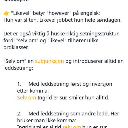
👉 "Likevel" betyr "however" på engelsk:
Hun var sliten. Likevel jobbet hun hele søndagen.
Det er også viktig å huske riktig setningsstruktur
fordi "selv om" og "likevel" tilhører ulike
ordklasser.
"Selv om" en
subjunksjon
og introduserer alltid en
leddsetning:
1.
Med leddsetning først og inversjon
etter komma:
Selv om
Ingrid er sur, smiler hun alltid.
2.
Med leddsetning som andre ledd. Her
bruker man ikke komma:
Ingrid smiler alltid
selv om
hun er sur.