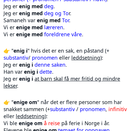
Jeg er
enig
med
deg
.
Jeg er
enig med
deg og To
r.
Samaneh var
enig
med
Tor
.
Vi er
enige
med
læreren
.
Vi er
enige med
foreldrene våre
.
👉 "
enig i
" hvis det er en sak, en påstand (+
substantiv
/
pronomen
eller
leddsetning
):
Jeg er
enig i
denne saken
.
Han var
enig i
dette
.
Jeg er
enig i
at barn skal få mer fritid og mindre
lekser
.
👉 "
enige om
" når det er flere personer som har
snakket sammen (+
substantiv
/
pronomen
,
infinitiv
eller
leddsetning
):
Vi ble
enige om
å reise
på ferie i Norge i år.
Elevene ble
enige om
temaet for oppgaven
.