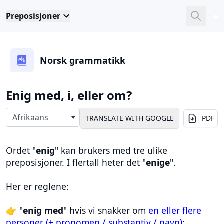
Preposisjoner
Close
Sea
Norsk grammatikk
Enig med, i, eller om?
Select langauges
Afrikaans
PDF
Ordet "
enig
" kan brukers med tre ulike
preposisjoner. I flertall heter det "
enige
".
Her er reglene:
👉 "
enig
med
" hvis vi snakker om
en eller flere
personer (+ pronomen / substantiv / navn)
: