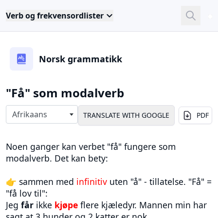
Verb og frekvensordlister
Close
Sea
Norsk grammatikk
"Få" som modalverb
Select langauges
Afrikaans
PDF
Noen ganger kan verbet "få" fungere som
modalverb. Det kan bety:
👉 sammen med
infinitiv
uten "å" - tillatelse. "Få" =
"få lov til":
Jeg
får
ikke
kjøpe
flere kjæledyr. Mannen min har
sagt at 3 hunder og 2 katter er nok.