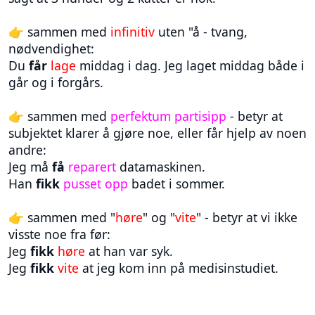
👉 sammen med
infinitiv
uten "å - tvang,
nødvendighet:
Du
får
lage
middag i dag. Jeg laget middag både i
går og i forgårs.
👉 sammen med
perfektum partisipp
- betyr at
subjektet klarer å gjøre noe, eller får hjelp av noen
andre:
Jeg må
få
reparert
datamaskinen.
Han
fikk
pusset opp
badet i sommer.
👉 sammen med "
høre
" og "
vite
" - betyr at vi ikke
visste noe fra før:
Jeg
fikk
høre
at han var syk.
Jeg
fikk
vite
at jeg kom inn på medisinstudiet.