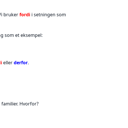
Vi bruker
fordi
i setningen som
ing som et eksempel:
i
eller
derfor
.
e familier. Hvorfor?