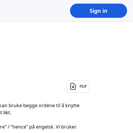
Sign in
PDF
i kan bruke begge ordene til å knytte
 likt.
re” / “hence” på engelsk. Vi bruker