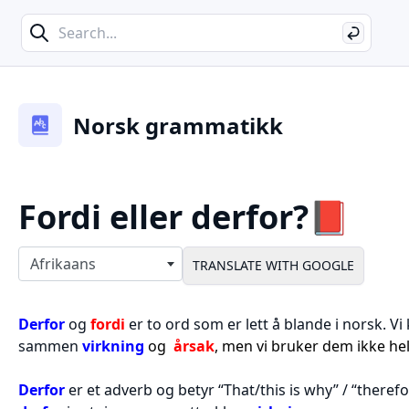
Search
Search
Norsk grammatikk
Fordi eller derfor?📕
Select langauges
Afrikaans
Derfor
og
fordi
er to ord som er lett å blande i norsk. V
sammen
virkning
og
årsak
, men vi bruker dem ikke helt
Derfor
er et adverb og betyr “That/this is why” / “therefo