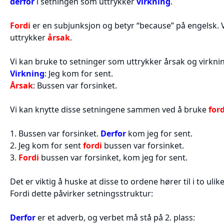
derfor
i setningen som uttrykker
virkning
.
Fordi
er en subjunksjon og betyr “because” på engelsk. 
uttrykker
årsak
.
Vi kan bruke to setninger som uttrykker årsak og virkn
Virkning
: Jeg kom for sent.
Årsak
: Bussen var forsinket.
Vi kan knytte disse setningene sammen ved å bruke
ford
1. Bussen var forsinket.
Derfor
kom jeg for sent.
2. Jeg kom for sent
fordi
bussen var forsinket.
3.
Fordi
bussen var forsinket, kom jeg for sent.
Det er viktig å huske at disse to ordene hører til i to ulik
Fordi dette påvirker setningsstruktur:
Derfor
er et adverb, og verbet må stå på 2. plass: