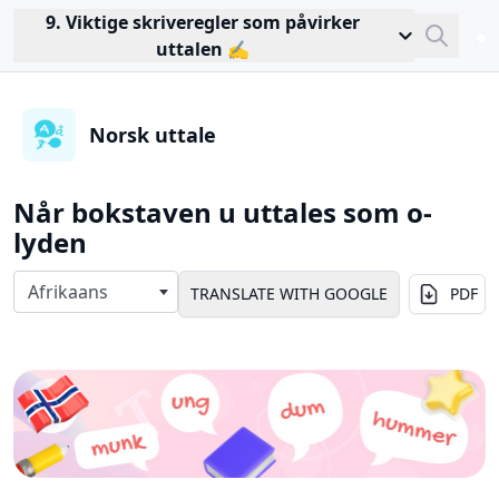
9. Viktige skriveregler som påvirker
Close
uttalen ✍️
Sea
Norsk uttale
Når bokstaven u uttales som o-
lyden
Select langauges
Afrikaans
PDF