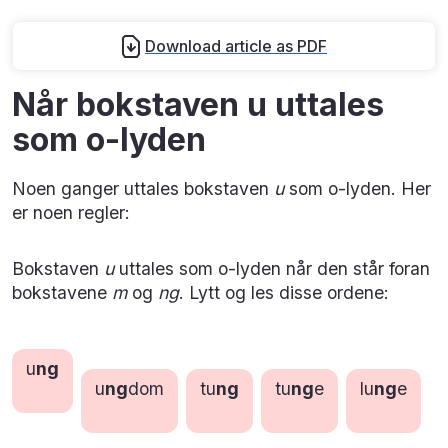
Download article as PDF
Når bokstaven u uttales
som o-lyden
Noen ganger uttales bokstaven
u
som o-lyden. Her
er noen regler:
Bokstaven
u
uttales som o-lyden når den står foran
bokstavene
m
og
ng
. Lytt og les disse ordene:
u
ng
u
ng
dom
tu
ng
tu
ng
e
lu
ng
e